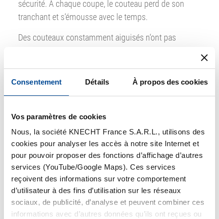
sécurité. À chaque coupe, le couteau perd de son
tranchant et s‘émousse avec le temps.
Des couteaux constamment aiguisés n‘ont pas
seulement une grande influence sur la qualité des
produits fabriqués. Ils réduisent également les
risques d’accident ainsi que les absences du
Consentement
Détails
À propos des cookies
personnel liées à des inflammations dans les bras et
les épaules (réduction de jusqu‘à 80% des troubles
musculosquelettiques (TMS); source: Anago Ltd.).
Vos paramètres de cookies
Nous, la société KNECHT France S.A.R.L., utilisons des
cookies pour analyser les accès à notre site Internet et
pour pouvoir proposer des fonctions d’affichage d’autres
services (YouTube/Google Maps). Ces services
reçoivent des informations sur votre comportement
d’utilisateur à des fins d’utilisation sur les réseaux
sociaux, de publicité, d’analyse et peuvent combiner ces
informations avec d’autres données qu’ils ont reçues ou