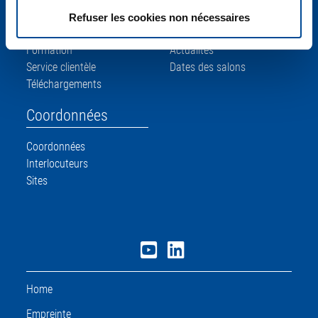
t
Service
Actualités
Refuser les cookies non nécessaires
e
m
Formation
Actualités
e
Service clientèle
Dates des salons
n
Téléchargements
t
Coordonnées
Coordonnées
Interlocuteurs
Sites
Home
Empreinte