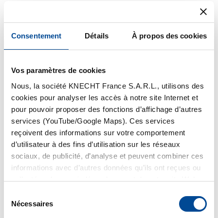
Les robots d'affûtage
E 50 R
et
E 50 RT
sont un
parfait exemple de contribution significative à une
Consentement
Détails
À propos des cookies
durabilité plus élevée: les couteaux manuels affûtés à
l’aide de la robotique de l’E 50 garantissent des
coupes plus précises, ce qui permet d’obtenir…
Vos paramètres de cookies
Nous, la société KNECHT France S.A.R.L., utilisons des
lire la suite
cookies pour analyser les accès à notre site Internet et
pour pouvoir proposer des fonctions d’affichage d’autres
services (YouTube/Google Maps). Ces services
reçoivent des informations sur votre comportement
d’utilisateur à des fins d’utilisation sur les réseaux
sociaux, de publicité, d’analyse et peuvent combiner ces
informations avec d’autres données qu’ils ont reçues ou
collectées de vous indépendamment de notre site Web.
Vous pouvez voir les détails des services utilisés dans
S
l’outil de consentement aux cookies. Pour utiliser ces
Nécessaires
é
cookies, nous avons besoin de votre consentement (art.
l