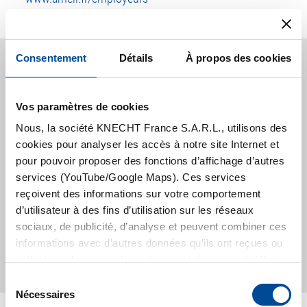
Consentement
Détails
À propos des cookies
Vos paramètres de cookies
Nous, la société KNECHT France S.A.R.L., utilisons des
cookies pour analyser les accès à notre site Internet et
pour pouvoir proposer des fonctions d’affichage d’autres
services (YouTube/Google Maps). Ces services
reçoivent des informations sur votre comportement
d’utilisateur à des fins d’utilisation sur les réseaux
sociaux, de publicité, d’analyse et peuvent combiner ces
informations avec d’autres données qu’ils ont reçues ou
collectées de vous indépendamment de notre site Web.
Vous pouvez voir les détails des services utilisés dans
S
l’outil de consentement aux cookies. Pour utiliser ces
Nécessaires
é